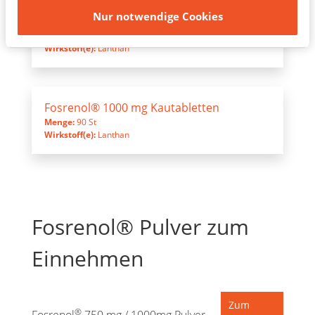
Nur notwendige Cookies
Fosrenol® 750 mg Kautabletten
Menge:
90 St
Wirkstoff(e):
Lanthan
Fosrenol® 1000 mg Kautabletten
Menge:
90 St
Wirkstoff(e):
Lanthan
Fosrenol® Pulver zum
Einnehmen
Zum
®
Fosrenol
750 mg / 1000mg Pulver