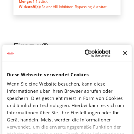
Menge:
1 1 Stück
Wirkstoff(e):
Faktor VIII-Inhibitor- Bypassing-Aktivität
Firazyr®
Zum
®
Firazyr
30 mg Injektionslösung in
Produkt
Diese Webseite verwendet Cookies
einer Fertigspritze
Wenn Sie eine Website besuchen, kann diese
Informationen über Ihren Browser abrufen oder
speichern. Dies geschieht meist in Form von Cookies
Firazyr® Fertigspritze
und ähnlichen Technologien. Hierbei kann es sich um
Menge:
1 St
Wirkstoff(e):
Icatibant
Informationen über Sie, Ihre Einstellungen oder Ihr
Gerät handeln. Meist werden die Informationen
verwendet, um die erwartungsgemäße Funktion der