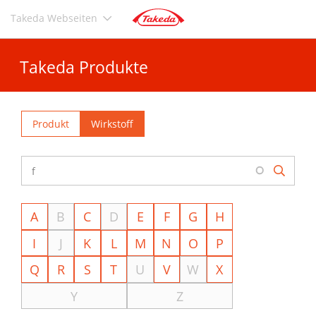
Direkt
Takeda Webseiten
zum
Inhalt
Takeda Produkte
Produkt
Wirkstoff
A
B
C
D
E
F
G
H
I
J
K
L
M
N
O
P
Q
R
S
T
U
V
W
X
Y
Z