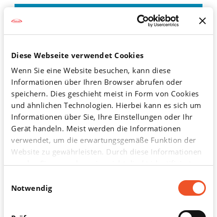
Für Fachkreise
Diese Inhalte sind zum Teil geschützt und können nur von
Diese Webseite verwendet Cookies
medizinischen Fachkreisen nach Heilmittelgewerbegesetz
Wenn Sie eine Website besuchen, kann diese
§10 eingesehen werden. Bitte melden Sie sich an oder
Informationen über Ihren Browser abrufen oder
erstellen Sie einen neuen Account.
speichern. Dies geschieht meist in Form von Cookies
und ähnlichen Technologien. Hierbei kann es sich um
Anmeldung und Registrierung
Informationen über Sie, Ihre Einstellungen oder Ihr
Gerät handeln. Meist werden die Informationen
ODER
verwendet, um die erwartungsgemäße Funktion der
Website zu gewährleisten. Durch diese Informationen
werden Sie normalerweise nicht direkt identifiziert.
Mit DocCheck anmelden
Dadurch kann Ihnen aber ein personalisierteres Web-
Einwilligungsauswahl
Erlebnis geboten werden. Da wir Ihr Recht auf
Notwendig
Datenschutz respektieren, können Sie sich
entscheiden, bestimmte Arten von Cookies nicht