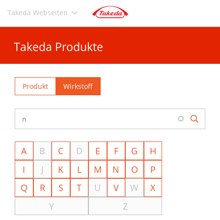
Direkt
Takeda Webseiten
zum
Inhalt
Takeda Produkte
Produkt
Wirkstoff
A
B
C
D
E
F
G
H
I
J
K
L
M
N
O
P
Q
R
S
T
U
V
W
X
Y
Z