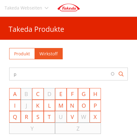
Direkt
Takeda Webseiten
zum
Inhalt
Takeda Produkte
Produkt
Wirkstoff
A
B
C
D
E
F
G
H
I
J
K
L
M
N
O
P
Q
R
S
T
U
V
W
X
Y
Z