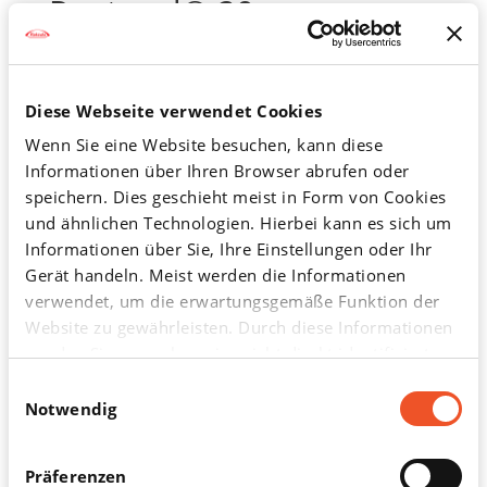
Pantozol® 20 mg
magensaftresistente
Tabletten
Diese Webseite verwendet Cookies
Wenn Sie eine Website besuchen, kann diese
Informationen über Ihren Browser abrufen oder
Zum
®
Pantozol
20 mg magensaftresistente
speichern. Dies geschieht meist in Form von Cookies
Produkt
und ähnlichen Technologien. Hierbei kann es sich um
Tabletten
Informationen über Sie, Ihre Einstellungen oder Ihr
Gerät handeln. Meist werden die Informationen
verwendet, um die erwartungsgemäße Funktion der
Pantozol® 20 mg magensaftresistente
Website zu gewährleisten. Durch diese Informationen
Tabletten
Menge:
14 St
werden Sie normalerweise nicht direkt identifiziert.
Wirkstoff(e):
Pantoprazol
Dadurch kann Ihnen aber ein personalisierteres Web-
Einwilligungsauswahl
Erlebnis geboten werden. Da wir Ihr Recht auf
Notwendig
Datenschutz respektieren, können Sie sich
entscheiden, bestimmte Arten von Cookies nicht
Pantozol® 20 mg magensaftresistente
Präferenzen
zulassen. Klicken Sie in der Cookie-Liste auf die