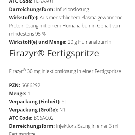
ATC Code:
B05AA01
Darreichungsform:
Infusionslösung
Wirkstoff(e):
Aus menschlichem Plasma gewonnene
Proteinlösung mit einem Humanalbumin-Gehalt von
mindestens 95 %
Wirkstoff(e) und Menge:
20 g Humanalbumin
Firazyr® Fertigspritze
®
Firazyr
30 mg Injektionslösung in einer Fertigspritze
PZN:
6686292
Menge:
1
Verpackung (Einheit):
St
Verpackung (Größe):
N1
ATC Code:
B06AC02
Darreichungsform:
Injektionslösung in einer 3 ml
Fertigspritze