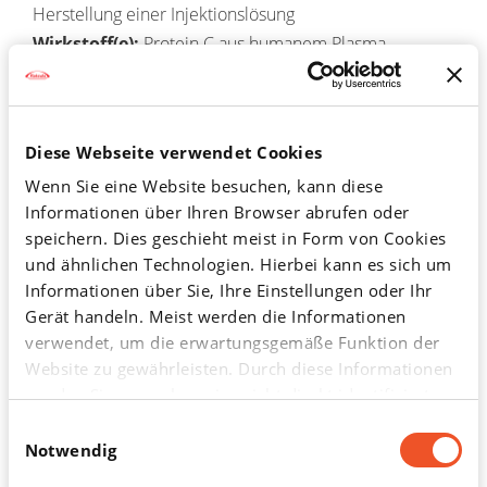
Herstellung einer Injektionslösung
Wirkstoff(e):
Protein C aus humanem Plasma,
gereinigt durch monoklonale Mausantikörper
Wirkstoff(e) und Menge:
500 I.E. Protein C aus
humanem Plasma, gereinigt durch monoklonale
Diese Webseite verwendet Cookies
Mausantikörper
Wenn Sie eine Website besuchen, kann diese
Adcetris® 50 mg Pulver für
Informationen über Ihren Browser abrufen oder
ein Konzentrat zur
speichern. Dies geschieht meist in Form von Cookies
und ähnlichen Technologien. Hierbei kann es sich um
Herstellung einer
Informationen über Sie, Ihre Einstellungen oder Ihr
Gerät handeln. Meist werden die Informationen
Infusionslösung
verwendet, um die erwartungsgemäße Funktion der
Website zu gewährleisten. Durch diese Informationen
werden Sie normalerweise nicht direkt identifiziert.
®
ADCETRIS
50 mg Pulver für ein Konzentrat zur
Dadurch kann Ihnen aber ein personalisierteres Web-
Einwilligungsauswahl
Herstellung einer Infusionslösung.
Erlebnis geboten werden. Da wir Ihr Recht auf
Notwendig
Datenschutz respektieren, können Sie sich