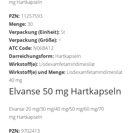
mg Hartkapseln
PZN:
11257593
Menge:
30
Verpackung (Einheit):
St
Verpackung (Größe):
÷
ATC Code:
N06BA12
Darreichungsform:
Hartkapseln
Wirkstoff(e):
Lisdexamfetamindimesilat
Wirkstoff(e) und Menge:
Lisdexamfetamindimesilat
40 mg
Elvanse 50 mg Hartkapseln
Elvanse 20 mg/30 mg/40 mg/50 mg/60 mg/70
mg Hartkapseln
PZN:
9702413