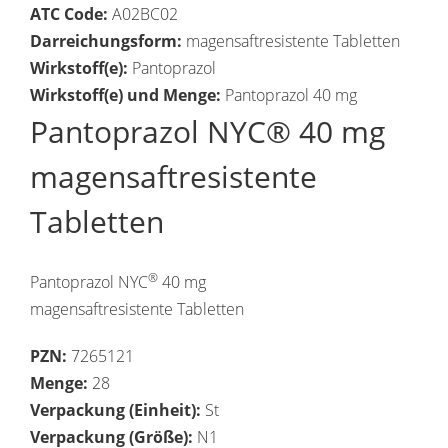
ATC Code:
A02BC02
Darreichungsform:
magensaftresistente Tabletten
Wirkstoff(e):
Pantoprazol
Wirkstoff(e) und Menge:
Pantoprazol 40 mg
Pantoprazol NYC® 40 mg
magensaftresistente
Tabletten
®
Pantoprazol NYC
40 mg
magensaftresistente Tabletten
PZN:
7265121
Menge:
28
Verpackung (Einheit):
St
Verpackung (Größe):
N1