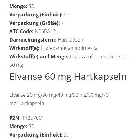
Menge:
30
Verpackung (Einheit):
St
Verpackung (Größe):
÷
ATC Code:
N06BA12
Darreichungsform:
Hartkapseln
Wirkstoff(e):
Lisdexamfetamindimesilat
Wirkstoff(e) und Menge:
Lisdexamfetamindimesilat
50 mg
Elvanse 60 mg Hartkapseln
Elvanse 20 mg/30 mg/40 mg/50 mg/60 mg/70
mg Hartkapseln
PZN:
11257601
Menge:
30
Verpackung (Einheit):
St