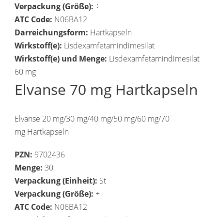
Verpackung (Größe):
÷
ATC Code:
N06BA12
Darreichungsform:
Hartkapseln
Wirkstoff(e):
Lisdexamfetamindimesilat
Wirkstoff(e) und Menge:
Lisdexamfetamindimesilat
60 mg
Elvanse 70 mg Hartkapseln
Elvanse 20 mg/30 mg/40 mg/50 mg/60 mg/70
mg Hartkapseln
PZN:
9702436
Menge:
30
Verpackung (Einheit):
St
Verpackung (Größe):
÷
ATC Code:
N06BA12