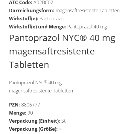
ATC Code:
A02BC02
Darreichungsform:
magensaftresistente Tabletten
Wirkstoff(e):
Pantoprazol
Wirkstoff(e) und Menge:
Pantoprazol 40 mg
Pantoprazol NYC® 40 mg
magensaftresistente
Tabletten
®
Pantoprazol NYC
40 mg
magensaftresistente Tabletten
PZN:
8806777
Menge:
90
Verpackung (Einheit):
St
Verpackung (Größe):
÷