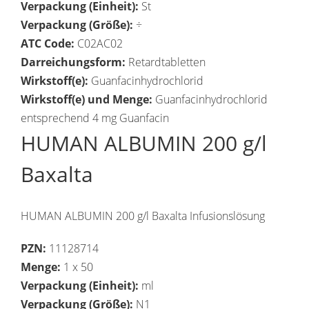
Verpackung (Einheit):
St
Verpackung (Größe):
÷
ATC Code:
C02AC02
Darreichungsform:
Retardtabletten
Wirkstoff(e):
Guanfacinhydrochlorid
Wirkstoff(e) und Menge:
Guanfacinhydrochlorid
entsprechend 4 mg Guanfacin
HUMAN ALBUMIN 200 g/l
Baxalta
HUMAN ALBUMIN 200 g/l Baxalta Infusionslösung
PZN:
11128714
Menge:
1 x 50
Verpackung (Einheit):
ml
Verpackung (Größe):
N1