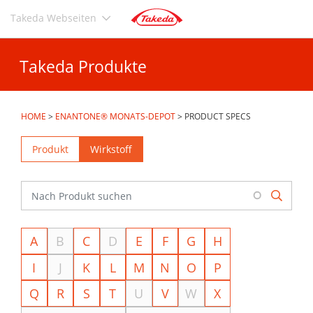
Direkt
Takeda Webseiten
zum
Inhalt
Takeda Produkte
HOME
>
ENANTONE® MONATS-DEPOT
>
PRODUCT SPECS
Produkt
Wirkstoff
A
B
C
D
E
F
G
H
I
J
K
L
M
N
O
P
Q
R
S
T
U
V
W
X