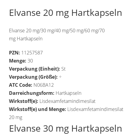
Elvanse 20 mg Hartkapseln
Elvanse 20 mg/30 mg/40 mg/50 mg/60 mg/70
mg Hartkapseln
PZN:
11257587
Menge:
30
Verpackung (Einheit):
St
Verpackung (Größe):
÷
ATC Code:
N06BA12
Darreichungsform:
Hartkapseln
Wirkstoff(e):
Lisdexamfetamindimesilat
Wirkstoff(e) und Menge:
Lisdexamfetamindimesilat
20 mg
Elvanse 30 mg Hartkapseln