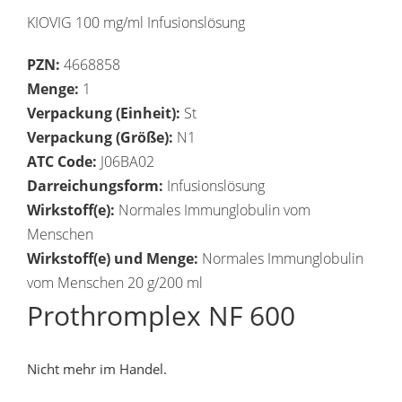
KIOVIG 100 mg/ml Infusionslösung
PZN:
4668858
Menge:
1
Verpackung (Einheit):
St
Verpackung (Größe):
N1
ATC Code:
J06BA02
Darreichungsform:
Infusionslösung
Wirkstoff(e):
Normales Immunglobulin vom
Menschen
Wirkstoff(e) und Menge:
Normales Immunglobulin
vom Menschen 20 g/200 ml
Prothromplex NF 600
Nicht mehr im Handel.