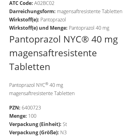
ATC Code:
A02BC02
Darreichungsform:
magensaftresistente Tabletten
Wirkstoff(e):
Pantoprazol
Wirkstoff(e) und Menge:
Pantoprazol 40 mg
Pantoprazol NYC® 40 mg
magensaftresistente
Tabletten
®
Pantoprazol NYC
40 mg
magensaftresistente Tabletten
PZN:
6400723
Menge:
100
Verpackung (Einheit):
St
Verpackung (Größe):
N3