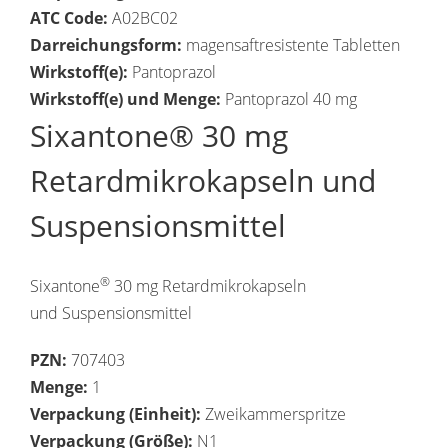
ATC Code:
A02BC02
Darreichungsform:
magensaftresistente Tabletten
Wirkstoff(e):
Pantoprazol
Wirkstoff(e) und Menge:
Pantoprazol 40 mg
Sixantone® 30 mg
Retardmikrokapseln und
Suspensionsmittel
®
Sixantone
30 mg Retardmikrokapseln
und Suspensionsmittel
PZN:
707403
Menge:
1
Verpackung (Einheit):
Zweikammerspritze
Verpackung (Größe):
N1