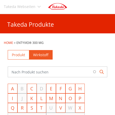
Direkt
Takeda Webseiten
zum
Inhalt
Takeda Produkte
HOME
>
ENTYVIO® 300 MG
Produkt
Wirkstoff
A
B
C
D
E
F
G
H
I
J
K
L
M
N
O
P
Q
R
S
T
U
V
W
X