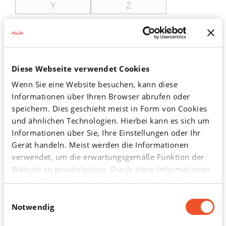
Y
Z
Für Fachkreise
Diese Webseite verwendet Cookies
Diese Inhalte sind zum Teil geschützt und können nur von
Wenn Sie eine Website besuchen, kann diese
medizinischen Fachkreisen nach Heilmittelgewerbegesetz
Informationen über Ihren Browser abrufen oder
§10 eingesehen werden. Bitte melden Sie sich an oder
speichern. Dies geschieht meist in Form von Cookies
erstellen Sie einen neuen Account.
und ähnlichen Technologien. Hierbei kann es sich um
Informationen über Sie, Ihre Einstellungen oder Ihr
Anmeldung und Registrierung
Gerät handeln. Meist werden die Informationen
verwendet, um die erwartungsgemäße Funktion der
ODER
Website zu gewährleisten. Durch diese Informationen
werden Sie normalerweise nicht direkt identifiziert.
Dadurch kann Ihnen aber ein personalisierteres Web-
Mit DocCheck anmelden
Einwilligungsauswahl
Erlebnis geboten werden. Da wir Ihr Recht auf
Notwendig
Datenschutz respektieren, können Sie sich