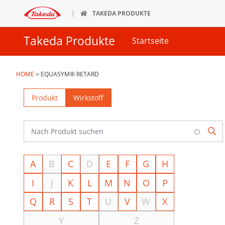
Direkt
TAKEDA PRODUKTE
zum
Inhalt
Takeda Produkte
Startseite
HOME
>
EQUASYM® RETARD
Produkt
Wirkstoff
A
B
C
D
E
F
G
H
I
J
K
L
M
N
O
P
Q
R
S
T
U
V
W
X
Y
Z